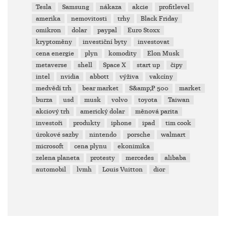
Tesla
Samsung
nákaza
akcie
profitlevel
amerika
nemovitosti
trhy
Black Friday
omikron
dolar
paypal
Euro Stoxx
kryptoměny
investiční byty
investovat
cena energie
plyn
komodity
Elon Musk
metaverse
shell
Space X
start up
čipy
intel
nvidia
abbott
výživa
vakcíny
medvědí trh
bear market
S&amp;P 500
market
burza
usd
musk
volvo
toyota
Taiwan
akciový trh
americký dolar
měnová parita
investoři
produkty
iphone
ipad
tim cook
úrokové sazby
nintendo
porsche
walmart
microsoft
cena plynu
ekonimika
zelena planeta
protesty
mercedes
alibaba
automobil
lvmh
Louis Vuitton
dior