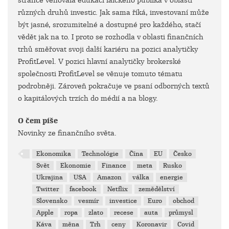
stránce věnovala edukaci laického publika v oblasti
různých druhů investic. Jak sama říká, investovaní může
být jasné, srozumitelné a dostupné pro každého, stačí
vědět jak na to. I proto se rozhodla v oblasti finančních
trhů směřovat svoji další kariéru na pozici analytičky
ProfitLevel. V pozici hlavní analytičky brokerské
společnosti ProfitLevel se věnuje tomuto tématu
podrobněji. Zároveň pokračuje ve psaní odborných textů
o kapitálových trzích do médií a na blogy.
O čem píše
Novinky ze finančního světa.
Ekonomika
Technológie
Čína
EU
Česko
Svět
Ekonomie
Finance
meta
Rusko
Ukrajina
USA
Amazon
válka
energie
Twitter
facebook
Netflix
zemědělství
Slovensko
vesmír
investice
Euro
obchod
Apple
ropa
zlato
recese
auta
průmysl
Káva
měna
Trh
ceny
Koronavir
Covid